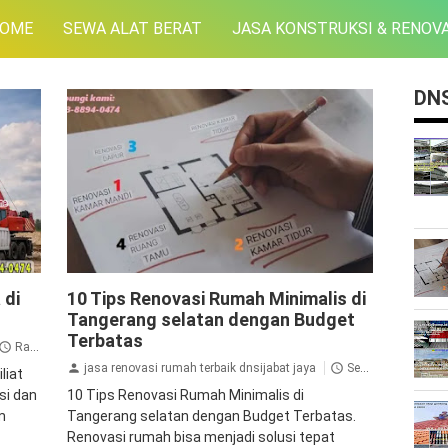
OME
SEWA ALAT BERAT
JASA KONSTRUKSI & RENOVA
DNS
Blog
 di
10 Tips Renovasi Rumah Minimalis di
Tangerang selatan dengan Budget
Terbatas
Rabu, 04 Maret 2026
jasa renovasi rumah terbaik dnsijabat jaya
Senin, 30 September 2024
liat
si dan
10 Tips Renovasi Rumah Minimalis di
m
Tangerang selatan dengan Budget Terbatas.
Renovasi rumah bisa menjadi solusi tepat