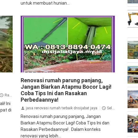
untuk membuat hunian...
Blog
u
Renovasi rumah parung panjang,
Jangan Biarkan Atapmu Bocor Lagi!
Coba Tips Ini dan Rasakan
Rabu, 13 September 2023
Perbedaannya!
! Ini
jasa renovasi rumah terbaik dnsijabat jaya
Selasa, 30 Mei 2023
pat di
Renovasi rumah parung panjang, Jangan
Biarkan Atapmu Bocor Lagi! Coba Tips Ini dan
Rasakan Perbedaannya! . Dalam konteks
renovasi yang lebih...